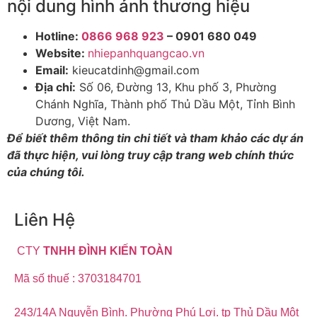
nội dung hình ảnh thương hiệu
Hotline:
0866 968 923
– 0901 680 049
Website:
nhiepanhquangcao.vn
Email:
kieucatdinh@gmail.com
Địa chỉ:
Số 06, Đường 13, Khu phố 3, Phường
Chánh Nghĩa, Thành phố Thủ Dầu Một, Tỉnh Bình
Dương, Việt Nam.
Để biết thêm thông tin chi tiết và tham khảo các dự án
đã thực hiện, vui lòng truy cập trang web chính thức
của chúng tôi.
Liên Hệ
CTY
TNHH ĐÌNH KIẾN TOÀN
Mã số thuế : 3703184701
243/14A Nguyễn Bình. Phường Phú Lợi. tp Thủ Dầu Một