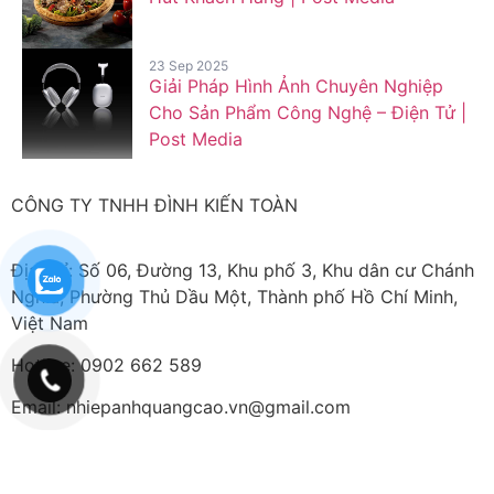
23 Sep 2025
Giải Pháp Hình Ảnh Chuyên Nghiệp
Cho Sản Phẩm Công Nghệ – Điện Tử |
Post Media
CÔNG TY TNHH ĐÌNH KIẾN TOÀN
Địa chỉ: Số 06, Đường 13, Khu phố 3, Khu dân cư Chánh
Nghĩa, Phường Thủ Dầu Một, Thành phố Hồ Chí Minh,
Việt Nam
Hotline: 0902 662 589
Email: nhiepanhquangcao.vn@gmail.com
Mã số doanh nghiệp: 3703184701 được Sở Kế Hoạch và
Đầu Tư Tỉnh Bình Dương – Phòng Đăng Ký Kinh Doanh