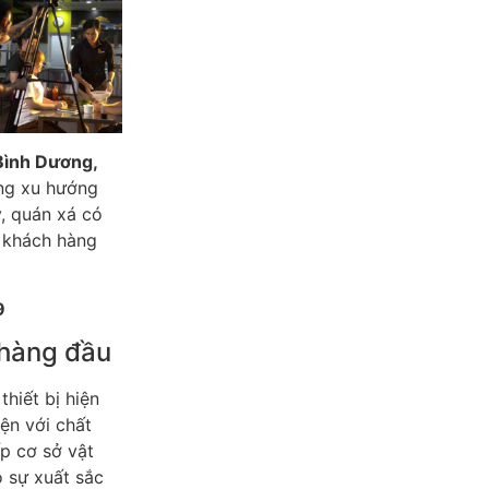
Bình Dương,
ng xu hướng
y, quán xá có
ừ khách hàng
9
 hàng đầu
hiết bị hiện
ện với chất
p cơ sở vật
 sự xuất sắc