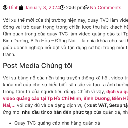
Đình
January 3, 2024
2:56 pm
No Comments
Với xu thế mới của thị trường hiện nay, quay TVC làm vi
đóng vai trò quan trọng trong chiến lược thu hút khách h
tầm quan trọng của quay TVC làm video quảng cáo tại Tp
Bình Dương, Biên Hòa – Đồng Nai,… là chìa khóa cho sự t
giúp doanh nghiệp nổi bật và tận dụng cơ hội trong môi 
tranh.
Post Media Chúng tôi
Với sự bùng nổ của nền tảng truyền thông xã hội, video t
khóa mở cửa cho sự hiểu biết sâu sắc và tạo ra ảnh hưởn
trong tâm trí của người tiêu dùng. Chính vì vậy,
dịch vụ q
video quảng cáo tại Tp Hồ Chí Minh, Bình Dương, Biên H
Nai,..
. với đầy đủ và đa dạng dịch vụ
( xuất VAT, Setup tậ
ứng mọi
nhu cầu từ cơ bản đến phức tạp
của quán xá, nh
Quay TVC quảng cáo nhà hàng quán xá