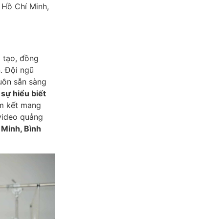
 Hồ Chí Minh,
g tạo, đồng
. Đội ngũ
luôn sẵn sàng
 sự hiểu biết
am kết mang
video quảng
 Minh, Bình