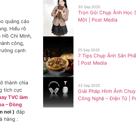
30 Sep 2025
Trọn Gói Chụp Ảnh Học S
Một | Post Media
deo quảng cáo
àng. Hiểu rõ
 Hồ Chí Minh,
hành công,
trường cạnh
25 Sep 2025
7 Tips Chụp Ảnh Sản Ph
| Post Media
rở thành chìa
23 Sep 2025
g tích cực
Giải Pháp Hình Ảnh Chu
uay TVC làm
Công Nghệ – Điện Tử | P
òa – Đồng
n nơi )
đáp
à hàng :